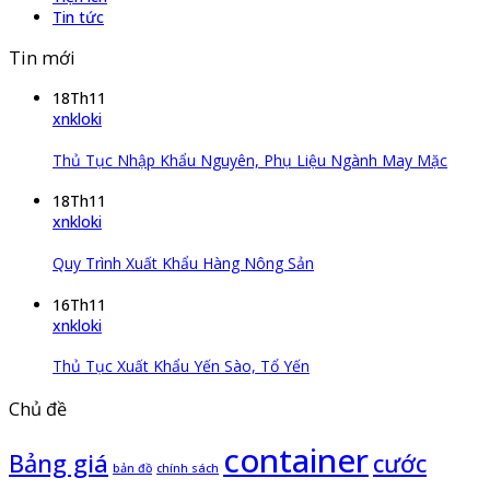
Tin tức
Tin mới
18
Th11
xnkloki
Thủ Tục Nhập Khẩu Nguyên, Phụ Liệu Ngành May Mặc
18
Th11
xnkloki
Quy Trình Xuất Khẩu Hàng Nông Sản
16
Th11
xnkloki
Thủ Tục Xuất Khẩu Yến Sào, Tổ Yến
Chủ đề
container
Bảng giá
cước
bản đồ
chính sách