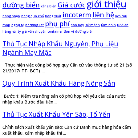
giới thiệu
đường biển
Giá cước
cảng biển
incoterm
liên hệ
hàng nhập
hàng quá khổ
hàng xuất
lịch tàu
phụ phí
map
ngoại tệ
packing list
sân bay
sứ mệnh
tầm nhìn
từ điển
hàng hải
tỷ giá
vận chuyển container
đơn vị
đường biển
Thủ Tục Nhập Khẩu Nguyên, Phụ Liệu
Ngành May Mặc
Thực hiện việc công bố hợp quy Căn cứ vào thông tư số 21 (số
21/2017/ TT- BCT) ...
Quy Trình Xuất Khẩu Hàng Nông Sản
Bước 1: Kiểm tra nông sản có phù hợp với yêu cầu của nước
nhập khẩu Bước đầu tiên ...
Thủ Tục Xuất Khẩu Yến Sào, Tổ Yến
Chính sách xuất khẩu yến sào: Căn cứ Danh mục hàng hóa cấm
xuất khẩu, cấm nhập khẩu thì ...