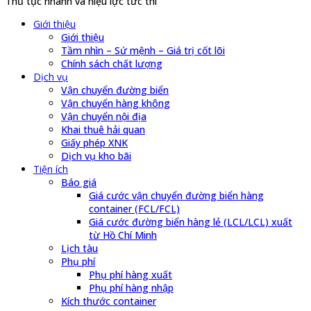
Thủ tục nhanh và hiệu lực tức thì
Giới thiệu
Giới thiệu
Tầm nhìn – Sứ mệnh – Giá trị cốt lõi
Chính sách chất lượng
Dịch vụ
Vận chuyển đường biển
Vận chuyển hàng không
Vận chuyển nội địa
Khai thuê hải quan
Giấy phép XNK
Dịch vụ kho bãi
Tiện ích
Báo giá
Giá cước vận chuyển đường biển hàng
container (FCL/FCL)
Giá cước đường biển hàng lẻ (LCL/LCL) xuất
từ Hồ Chí Minh
Lịch tàu
Phụ phí
Phụ phí hàng xuất
Phụ phí hàng nhập
Kích thước container