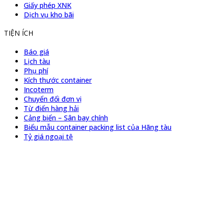
Giấy phép XNK
Dịch vụ kho bãi
TIỆN ÍCH
Báo giá
Lịch tàu
Phụ phí
Kích thước container
Incoterm
Chuyển đổi đơn vị
Từ điển hàng hải
Cảng biển – Sân bay chính
Biểu mẫu container packing list của Hãng tàu
Tỷ giá ngoại tệ