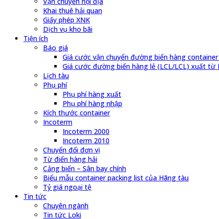
Vận chuyển nội địa
Khai thuê hải quan
Giấy phép XNK
Dịch vụ kho bãi
Tiện ích
Báo giá
Giá cước vận chuyển đường biển hàng container
Giá cước đường biển hàng lẻ (LCL/LCL) xuất từ 
Lịch tàu
Phụ phí
Phụ phí hàng xuất
Phụ phí hàng nhập
Kích thước container
Incoterm
Incoterm 2000
Incoterm 2010
Chuyển đổi đơn vị
Từ điển hàng hải
Cảng biển – Sân bay chính
Biểu mẫu container packing list của Hãng tàu
Tỷ giá ngoại tệ
Tin tức
Chuyên ngành
Tin tức Loki