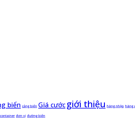
giới thiệu
g biển
Giá cước
cảng biển
hàng nhập
hàng 
container
đơn vị
đường biển