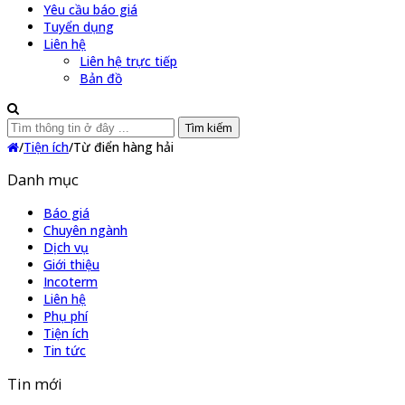
Yêu cầu báo giá
Tuyển dụng
Liên hệ
Liên hệ trực tiếp
Bản đồ
Tìm kiếm
/
Tiện ích
/
Từ điển hàng hải
Danh mục
Báo giá
Chuyên ngành
Dịch vụ
Giới thiệu
Incoterm
Liên hệ
Phụ phí
Tiện ích
Tin tức
Tin mới