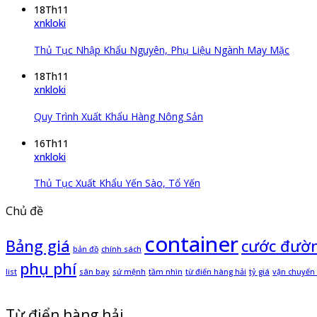
18
Th11
xnkloki
Thủ Tục Nhập Khẩu Nguyên, Phụ Liệu Ngành May Mặc
18
Th11
xnkloki
Quy Trình Xuất Khẩu Hàng Nông Sản
16
Th11
xnkloki
Thủ Tục Xuất Khẩu Yến Sào, Tổ Yến
Chủ đề
container
Bảng giá
cước đườn
bản đồ
chính sách
phụ phí
list
sân bay
sứ mệnh
tầm nhìn
từ điển hàng hải
tỷ giá
vận chuyển 
Từ điển hàng hải