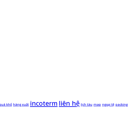
incoterm
liên hệ
quá khổ
hàng xuất
lịch tàu
map
ngoại tệ
packing