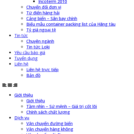
Incoterm 2010
Chuyển đổi đơn vị
Từ điển hàng hải
Cảng biển – Sân bay chính
Biểu mẫu container packing list của Hãng tàu
Tỷ giá ngoại tệ
Tin tức
Chuyên ngành
Tin tức Loki
Yêu cầu báo giá
Tuyển dụng
Liên hệ
Liên hệ trực tiếp
Bản đồ
Giới thiệu
Giới thiệu
Tầm nhìn – Sứ mệnh – Giá trị cốt lõi
Chính sách chất lượng
Dịch vụ
Vận chuyển đường biển
Vận chuyển hàng không