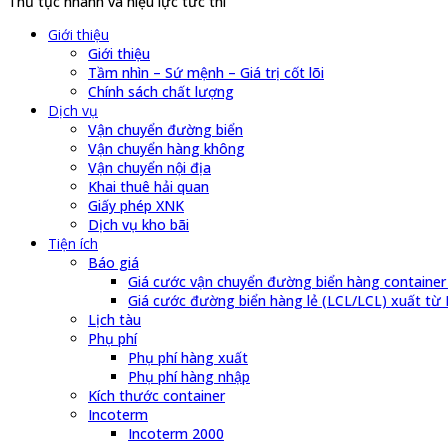
Thủ tục nhanh và hiệu lực tức thì
Giới thiệu
Giới thiệu
Tầm nhìn – Sứ mệnh – Giá trị cốt lõi
Chính sách chất lượng
Dịch vụ
Vận chuyển đường biển
Vận chuyển hàng không
Vận chuyển nội địa
Khai thuê hải quan
Giấy phép XNK
Dịch vụ kho bãi
Tiện ích
Báo giá
Giá cước vận chuyển đường biển hàng container
Giá cước đường biển hàng lẻ (LCL/LCL) xuất từ 
Lịch tàu
Phụ phí
Phụ phí hàng xuất
Phụ phí hàng nhập
Kích thước container
Incoterm
Incoterm 2000