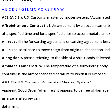
A
B
C
D
E
F
G
I
L
M
O
P
Q
R
S
T
U
V
W
ACS (A.C.S.):
U.S. Customs´ master computer system, “Automated
Affreightment, Contract of
: An agreement by an ocean carrier t
at a specified time and for a specified price to accommodate an ex
Air Waybill:
The forwarding agreement or carrying agreement betwee
All In:
The total price to move cargo from origin to destination, incl
Alongside:
A phrase referring to the side of a ship. Goods delivere
Ambient Temperature
: The temperature of a surrounding body.
container is the atmospheric temperature to which it is exposed.
AMS:
The U.S. Customs´ “Automated Manifest System.”
Apparent Good Order: When freight appears to be free of damage s
as a general survey can
determine.