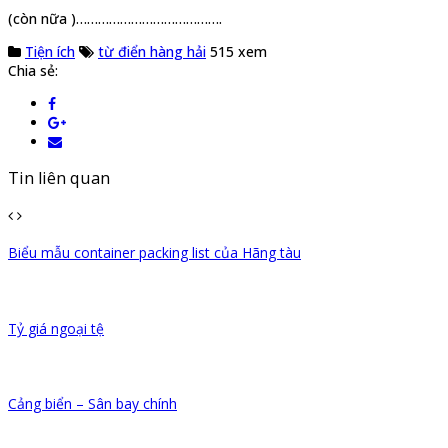
(còn nữa )………………………………….
Tiện ích
từ điển hàng hải
515 xem
Chia sẻ:
Tin liên quan
Biểu mẫu container packing list của Hãng tàu
Tỷ giá ngoại tệ
Cảng biển – Sân bay chính