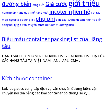
giới thiệu
đường biển
Giá cước
cảng biển
incoterm
liên hệ
hàng nhập
hàng quá khổ
hàng xuất
lịch tàu
phụ phí
map
ngoại tệ
packing list
sân bay
sứ mệnh
tầm nhìn
từ điển
hàng hải
tỷ giá
vận chuyển container
đơn vị
đường biển
Biểu mẫu container packing list của Hãng
tàu
DANH SÁCH CONTANER PACKING LIST / PACKING LIST HẠ CỦA
CÁC HÃNG TÀU TẠI VIỆT NAM ANL APL CMA ...
Kích thước container
Loki Logistics cung cấp dịch vụ vận chuyển đường biển, vận
chuyển nội địa bằng các loại container có thông số kỹ ...