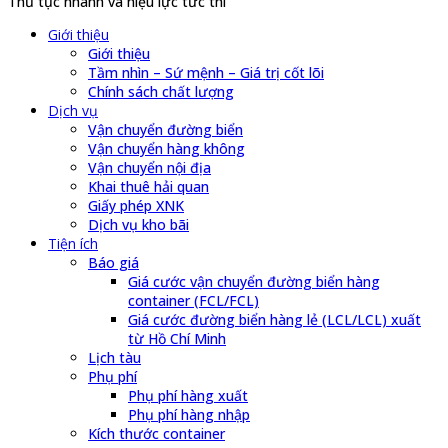
Thủ tục nhanh và hiệu lực tức thì
Giới thiệu
Giới thiệu
Tầm nhìn – Sứ mệnh – Giá trị cốt lõi
Chính sách chất lượng
Dịch vụ
Vận chuyển đường biển
Vận chuyển hàng không
Vận chuyển nội địa
Khai thuê hải quan
Giấy phép XNK
Dịch vụ kho bãi
Tiện ích
Báo giá
Giá cước vận chuyển đường biển hàng
container (FCL/FCL)
Giá cước đường biển hàng lẻ (LCL/LCL) xuất
từ Hồ Chí Minh
Lịch tàu
Phụ phí
Phụ phí hàng xuất
Phụ phí hàng nhập
Kích thước container