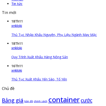
Tin tức
Tin mới
18
Th11
xnkloki
Thủ Tục Nhập Khẩu Nguyên, Phụ Liệu Ngành May Mặc
18
Th11
xnkloki
Quy Trình Xuất Khẩu Hàng Nông Sản
16
Th11
xnkloki
Thủ Tục Xuất Khẩu Yến Sào, Tổ Yến
Chủ đề
container
Bảng giá
cước
bản đồ
chính sách