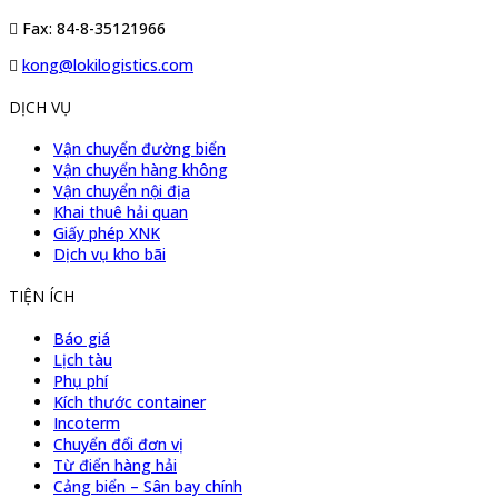
Fax: 84-8-35121966
kong@lokilogistics.com
DỊCH VỤ
Vận chuyển đường biển
Vận chuyển hàng không
Vận chuyển nội địa
Khai thuê hải quan
Giấy phép XNK
Dịch vụ kho bãi
TIỆN ÍCH
Báo giá
Lịch tàu
Phụ phí
Kích thước container
Incoterm
Chuyển đổi đơn vị
Từ điển hàng hải
Cảng biển – Sân bay chính